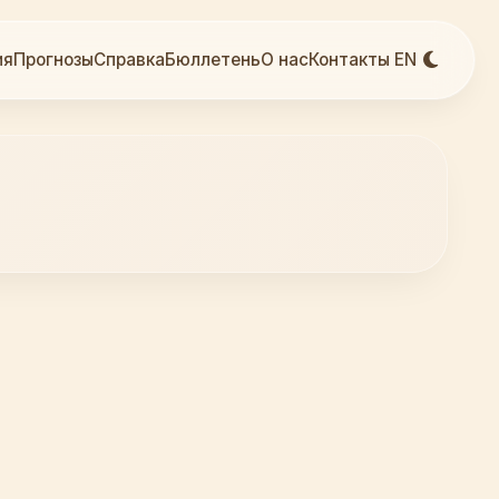
ия
Прогнозы
Справка
Бюллетень
О нас
Контакты
EN