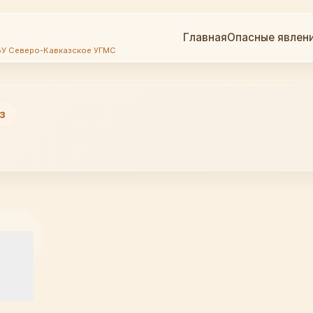
Главная
Опасные явлен
БУ Северо-Кавказское УГМС
з