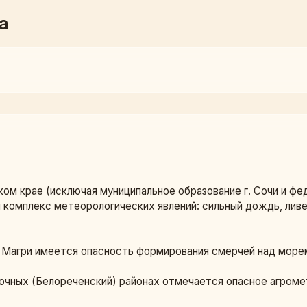
а
ом крае (исключая муниципальное образование г. Сочи и фе
мплекс метеорологических явлений: сильный дождь, ливень,
о Магри имеется опасность формирования смерчей над морем
очных (Белореченский) районах отмечается опасное агроме