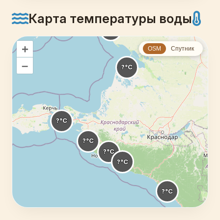
Карта температуры воды
+
OSM
Спутник
–