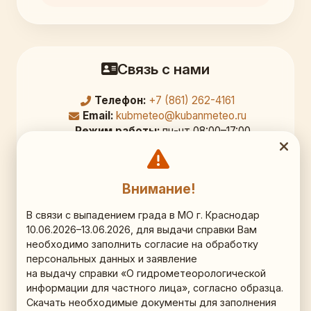
Связь с нами
Телефон:
+7 (861) 262-4161
Email:
kubmeteo@kubanmeteo.ru
Режим работы:
пн-чт 08:00–17:00,
перерыв 12:00–12:45; пт 08:00–16:00
Официальный адрес
Внимание!
350000, г. Краснодар,
В связи с выпадением града в МО г. Краснодар
10.06.2026–13.06.2026, для выдачи справки Вам
ул. Рашпилевская д. 36, 9 этаж, кб. 903
необходимо заполнить согласие на обработку
персональных данных и заявление
Схема проезда (Яндекс.Карты)
на выдачу справки «О гидрометеорологической
информации для частного лица», согласно образца.
Наши соц.сети
Скачать необходимые документы для заполнения