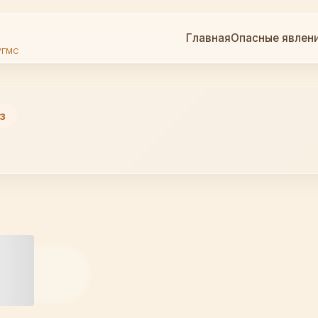
Главная
Опасные явлен
УГМС
з