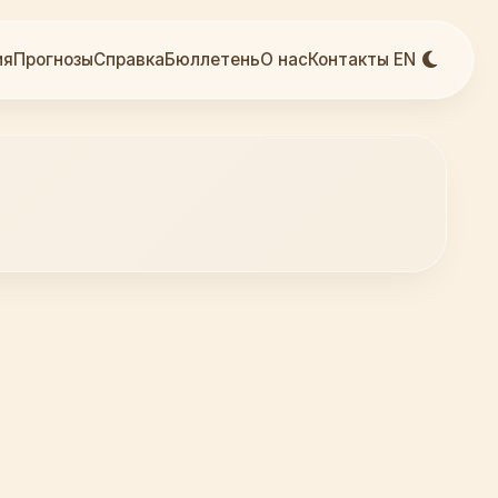
ия
Прогнозы
Справка
Бюллетень
О нас
Контакты
EN