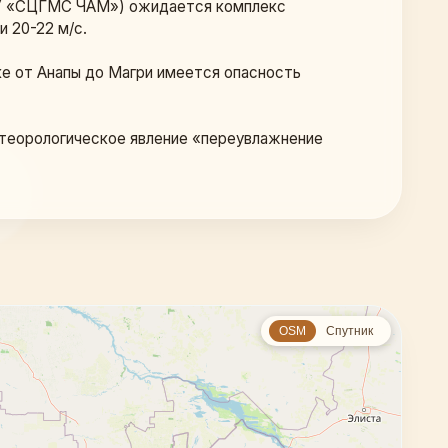
ГБУ «СЦГМС ЧАМ») ожидается комплекс 
и 20-22 м/с.
тке от Анапы до Магри имеется опасность 
теорологическое явление «переувлажнение 
OSM
Спутник