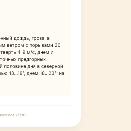
ный дождь, гроза, в 
ным ветром с порывами 20-
верть 4-9 м/с, днем и 
точных предгорных 
й половине дня в северной 
ью 13…18°, днем 18…23°; на 
казское УГМС"