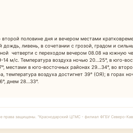
 второй половине дня и вечером местами кратковремен
 дождь, ливень, в сочетании с грозой, градом и силь
чной  четверти с переходом вечером 08.08 на южную чет
14 м/с. Температура воздуха ночью 20…25°, в юго-вос
7°, местами в юго-восточных районах 29…34°, во второ
, температура воздуха достигнет 39° (ОЯ); в горах ноч
°, днем 28…33°. 
се права защищены. "Краснодарский ЦГМС - филиал ФГБУ Северо-Кав