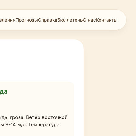
вления
Прогнозы
Справка
Бюллетень
О нас
Контакты
ода
, гроза. Ветер восточной  
 9-14 м/с. Температура 