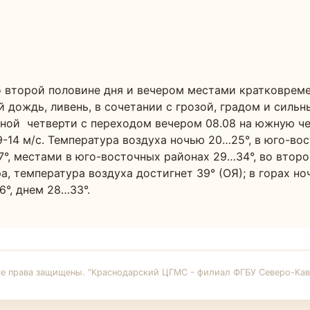
 второй половине дня и вечером местами кратковремен
 дождь, ливень, в сочетании с грозой, градом и силь
чной  четверти с переходом вечером 08.08 на южную чет
14 м/с. Температура воздуха ночью 20…25°, в юго-вос
7°, местами в юго-восточных районах 29…34°, во второ
, температура воздуха достигнет 39° (ОЯ); в горах ноч
°, днем 28…33°. 
се права защищены. "Краснодарский ЦГМС - филиал ФГБУ Северо-Кав