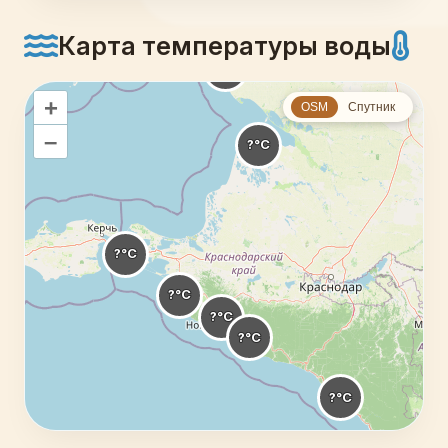
Карта температуры воды
+
OSM
Спутник
–