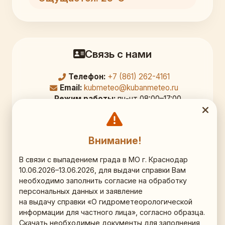
Связь с нами
Телефон:
+7 (861) 262-4161
Email:
kubmeteo@kubanmeteo.ru
Режим работы:
пн-чт 08:00–17:00,
перерыв 12:00–12:45; пт 08:00–16:00
Официальный адрес
Внимание!
350000, г. Краснодар,
В связи с выпадением града в МО г. Краснодар
10.06.2026–13.06.2026, для выдачи справки Вам
ул. Рашпилевская д. 36, 9 этаж, кб. 903
необходимо заполнить согласие на обработку
персональных данных и заявление
Схема проезда (Яндекс.Карты)
на выдачу справки «О гидрометеорологической
информации для частного лица», согласно образца.
Наши соц.сети
Скачать необходимые документы для заполнения