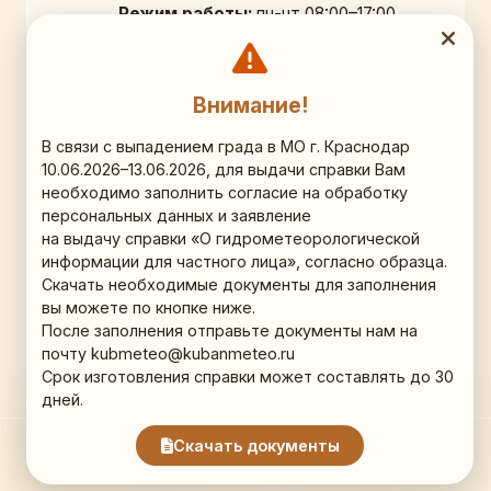
Режим работы:
пн-чт 08:00–17:00,
перерыв 12:00–12:45; пт 08:00–16:00
Официальный адрес
Внимание!
350000, г. Краснодар,
В связи с выпадением града в МО г. Краснодар
10.06.2026–13.06.2026, для выдачи справки Вам
ул. Рашпилевская д. 36, 9 этаж, кб. 903
необходимо заполнить согласие на обработку
персональных данных и заявление
Схема проезда (Яндекс.Карты)
на выдачу справки «О гидрометеорологической
информации для частного лица», согласно образца.
Наши соц.сети
Скачать необходимые документы для заполнения
вы можете по кнопке ниже.
ВКонтакте
После заполнения отправьте документы нам на
Телеграм
почту kubmeteo@kubanmeteo.ru
Срок изготовления справки может составлять до 30
дней.
Скачать документы
2003-2026. Все права защищены. "Краснодарский филиал
ФГБУ Северо-Кавказское УГМС"