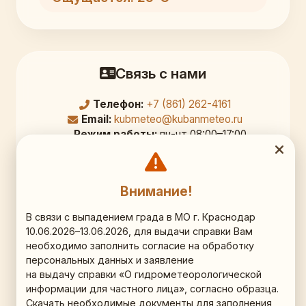
Связь с нами
Телефон:
+7 (861) 262-4161
Email:
kubmeteo@kubanmeteo.ru
Режим работы:
пн-чт 08:00–17:00,
перерыв 12:00–12:45; пт 08:00–16:00
Официальный адрес
Внимание!
350000, г. Краснодар,
В связи с выпадением града в МО г. Краснодар
10.06.2026–13.06.2026, для выдачи справки Вам
ул. Рашпилевская д. 36, 9 этаж, кб. 903
необходимо заполнить согласие на обработку
персональных данных и заявление
Схема проезда (Яндекс.Карты)
на выдачу справки «О гидрометеорологической
информации для частного лица», согласно образца.
Наши соц.сети
Скачать необходимые документы для заполнения