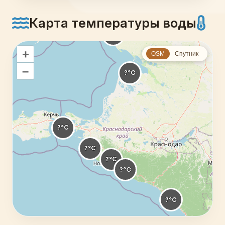
Карта температуры воды
+
OSM
Спутник
–