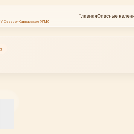
Главная
Опасные явлен
БУ Северо-Кавказское УГМС
з