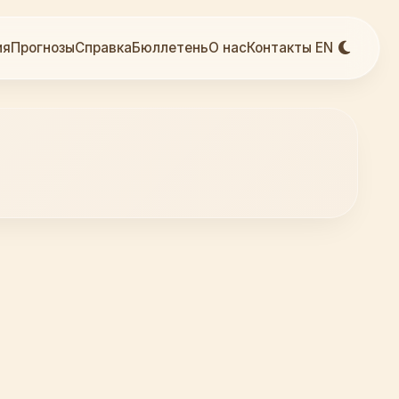
ия
Прогнозы
Справка
Бюллетень
О нас
Контакты
EN